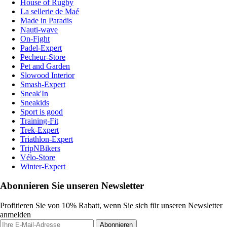
House of Rugby
La sellerie de Maé
Made in Paradis
Nauti-wave
On-Fight
Padel-Expert
Pecheur-Store
Pet and Garden
Slowood Interior
Smash-Expert
Sneak'In
Sneakids
Sport is good
Training-Fit
Trek-Expert
Triathlon-Expert
TripNBikers
Vélo-Store
Winter-Expert
Abonnieren Sie unseren Newsletter
Profitieren Sie von 10% Rabatt, wenn Sie sich für unseren Newsletter
anmelden
Abonnieren