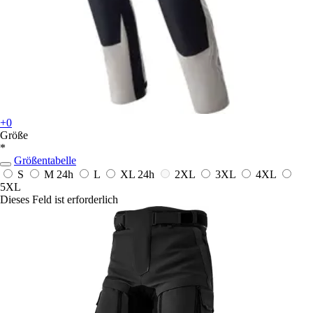
+0
Größe
*
Größentabelle
S
M
24h
L
XL
24h
2XL
3XL
4XL
5XL
Dieses Feld ist erforderlich