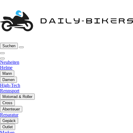
Suchen
Neuheiten
Helme
Mann
Damen
High-Tech
Rennsport
Motorrad & Roller
Cross
Abenteuer
Reparatur
Gepäck
Outlet
Marken