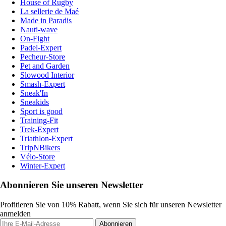
House of Rugby
La sellerie de Maé
Made in Paradis
Nauti-wave
On-Fight
Padel-Expert
Pecheur-Store
Pet and Garden
Slowood Interior
Smash-Expert
Sneak'In
Sneakids
Sport is good
Training-Fit
Trek-Expert
Triathlon-Expert
TripNBikers
Vélo-Store
Winter-Expert
Abonnieren Sie unseren Newsletter
Profitieren Sie von 10% Rabatt, wenn Sie sich für unseren Newsletter
anmelden
Abonnieren