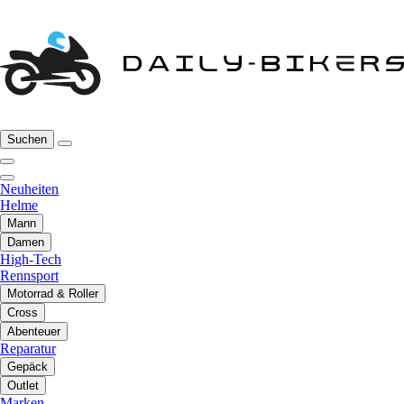
Suchen
Neuheiten
Helme
Mann
Damen
High-Tech
Rennsport
Motorrad & Roller
Cross
Abenteuer
Reparatur
Gepäck
Outlet
Marken