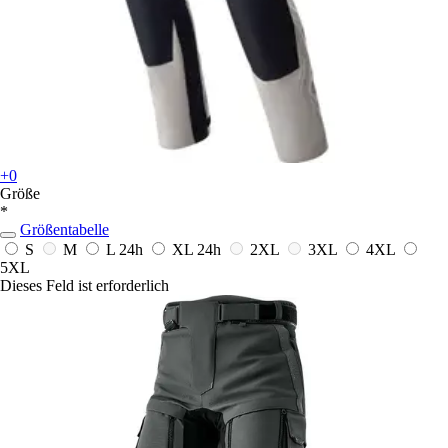
+0
Größe
*
Größentabelle
S
M
L
24h
XL
24h
2XL
3XL
4XL
5XL
Dieses Feld ist erforderlich