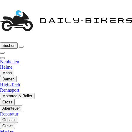
Suchen
Neuheiten
Helme
Mann
Damen
High-Tech
Rennsport
Motorrad & Roller
Cross
Abenteuer
Reparatur
Gepäck
Outlet
Marken