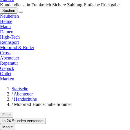
Kundendienst in Frankreich
Sichere Zahlung
Einfache Rückgabe
Suchen
Neuheiten
Helme
Mann
Damen
High-Tech
Rennsport
Motorrad & Roller
Cross
Abenteuer
Reparatur
Gepäck
Outlet
Marken
Startseite
/
Abenteuer
/
Handschuhe
/
Motorrad-Handschuhe Sommer
Filter
In 24 Stunden versendet
Marke