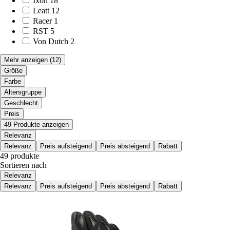
Ixon
18
Leatt
12
Racer
1
RST
5
Von Dutch
2
Mehr anzeigen
(12)
Größe
Farbe
Altersgruppe
Geschlecht
Preis
49 Produkte anzeigen
Relevanz
Relevanz
Preis aufsteigend
Preis absteigend
Rabatt
49 produkte
Sortieren nach
Relevanz
Relevanz
Preis aufsteigend
Preis absteigend
Rabatt