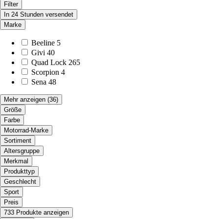
Filter
In 24 Stunden versendet
Marke
Beeline
5
Givi
40
Quad Lock
265
Scorpion
4
Sena
48
Mehr anzeigen
(36)
Größe
Farbe
Motorrad-Marke
Sortiment
Altersgruppe
Merkmal
Produkttyp
Geschlecht
Sport
Preis
733 Produkte anzeigen