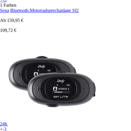
1 Farben
Sena
Bluetooth-Motorradsprechanlage Sf2
Ab
159,95 €
109,72 €
24h
+-3