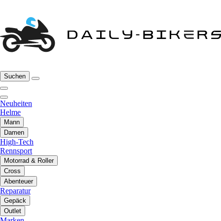
Suchen
Neuheiten
Helme
Mann
Damen
High-Tech
Rennsport
Motorrad & Roller
Cross
Abenteuer
Reparatur
Gepäck
Outlet
Marken