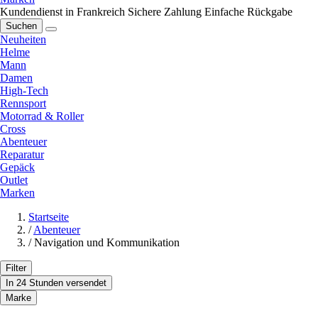
Kundendienst in Frankreich
Sichere Zahlung
Einfache Rückgabe
Suchen
Neuheiten
Helme
Mann
Damen
High-Tech
Rennsport
Motorrad & Roller
Cross
Abenteuer
Reparatur
Gepäck
Outlet
Marken
Startseite
/
Abenteuer
/
Navigation und Kommunikation
Filter
In 24 Stunden versendet
Marke