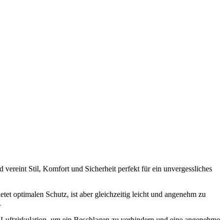
reint Stil, Komfort und Sicherheit perfekt für ein unvergessliches
et optimalen Schutz, ist aber gleichzeitig leicht und angenehm zu
.
le Luftzirkulation, um ein Beschlagen zu verhindern und eine angenehme