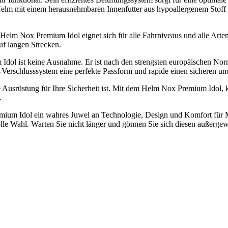
lm mit einem herausnehmbaren Innenfutter aus hypoallergenem Stoff ausg
er Helm Nox Premium Idol eignet sich für alle Fahrniveaus und alle Ar
uf langen Strecken.
Idol ist keine Ausnahme. Er ist nach den strengsten europäischen No
-Verschlusssystem eine perfekte Passform und rapide einen sicheren u
e Ausrüstung für Ihre Sicherheit ist. Mit dem Helm Nox Premium Idol, k
.
mium Idol ein wahres Juwel an Technologie, Design und Komfort für Mo
lle Wahl. Warten Sie nicht länger und gönnen Sie sich diesen außergewö