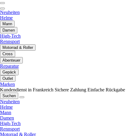
Neuheiten
Helme
Mann
Damen
High-Tech
Rennsport
Motorrad & Roller
Cross
Abenteuer
Reparatur
Gepäck
Outlet
Marken
Kundendienst in Frankreich
Sichere Zahlung
Einfache Rückgabe
Suchen
Neuheiten
Helme
Mann
Damen
High-Tech
Rennsport
Motorrad & Roller