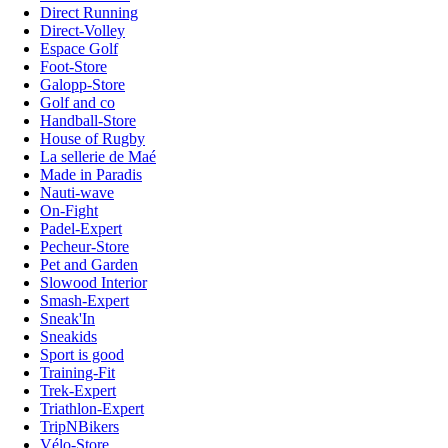
Direct Running
Direct-Volley
Espace Golf
Foot-Store
Galopp-Store
Golf and co
Handball-Store
House of Rugby
La sellerie de Maé
Made in Paradis
Nauti-wave
On-Fight
Padel-Expert
Pecheur-Store
Pet and Garden
Slowood Interior
Smash-Expert
Sneak'In
Sneakids
Sport is good
Training-Fit
Trek-Expert
Triathlon-Expert
TripNBikers
Vélo-Store