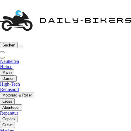
Suchen
Neuheiten
Helme
Mann
Damen
High-Tech
Rennsport
Motorrad & Roller
Cross
Abenteuer
Reparatur
Gepäck
Outlet
Marken