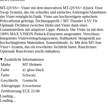
MT-QVSS+: Visier mit dem innovativen MT-QVSS+ (Quick Visor
Swap System), das ein schnelles und einfaches Anbringen/Abnehmen
der Visier ermöglicht.Optik: Visier aus hochwertigem optischem
Polycarbonat gefertigt. Dichtungsprofil // MT Thunder 4 SV Fit:
Optimale Dichtheit zwischen Helm und Visier dank eines
Gummistreifens mit adaptiver Lippe. Pinlock: Die Visier ist mit dem
100% MAX VISION Pinlock-Einsystem ausgestattet. Verschluss:
Integriertes Visierverriegelungssystem. Haltbarkeit: Hergestellt aus
hochschlagfesten Materialien. Sonnenblende: Ja. Mit dem MT-Sun
Visor+-System, das ein erweitertes Sichtfeld bietet. Rauchvisier:
Optionale Rauchvisier (nicht enthalten).
Zusätzliche Informationen
Marke
MT Helmets
Farbe
a1 gloss black
Farbe
Schwarz
Geschlecht
Gemischt
Altersgruppe
Erwachsene
Zertifizierung
ECE 22-06
Loading...
Loading...