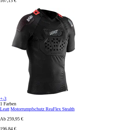
167,13 €
+-3
1 Farben
Leatt
Motorrumpfschutz ReaFlex Stealth
Ab
259,95 €
196,84 €