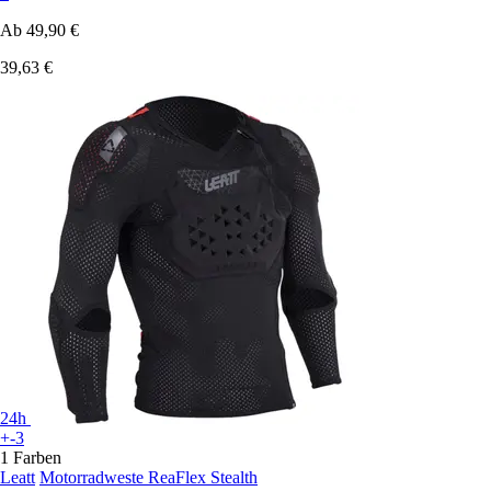
Ab
49,90 €
39,63 €
24h
+-3
1 Farben
Leatt
Motorradweste ReaFlex Stealth