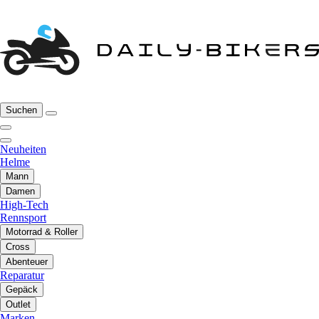
Suchen
Neuheiten
Helme
Mann
Damen
High-Tech
Rennsport
Motorrad & Roller
Cross
Abenteuer
Reparatur
Gepäck
Outlet
Marken