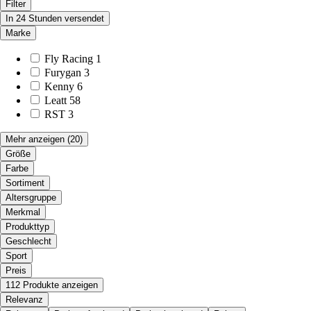
Filter
In 24 Stunden versendet
Marke
Fly Racing
1
Furygan
3
Kenny
6
Leatt
58
RST
3
Mehr anzeigen
(20)
Größe
Farbe
Sortiment
Altersgruppe
Merkmal
Produkttyp
Geschlecht
Sport
Preis
112 Produkte anzeigen
Relevanz