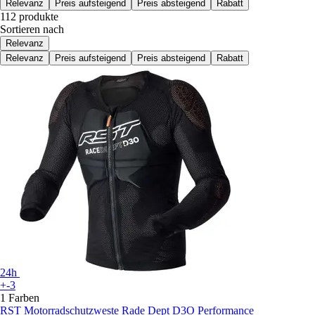
Relevanz
Preis aufsteigend
Preis absteigend
Rabatt
112 produkte
Sortieren nach
Relevanz
Relevanz
Preis aufsteigend
Preis absteigend
Rabatt
24h
+-3
1 Farben
RST
Motorradschutzweste Rade Dept D3O Performance