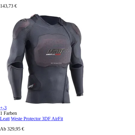
143,73 €
+-3
1 Farben
Leatt
Weste Protector 3DF AirFit
Ab
329,95 €