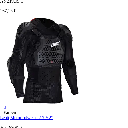
Ab
219,95 €
167,13 €
+-3
1 Farben
Leatt
Motorradweste 2.5 V25
Ab
199,95 €