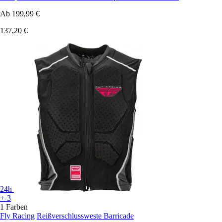
Ab
199,99 €
137,20 €
24h
+-3
1 Farben
Fly Racing
Reißverschlussweste Barricade