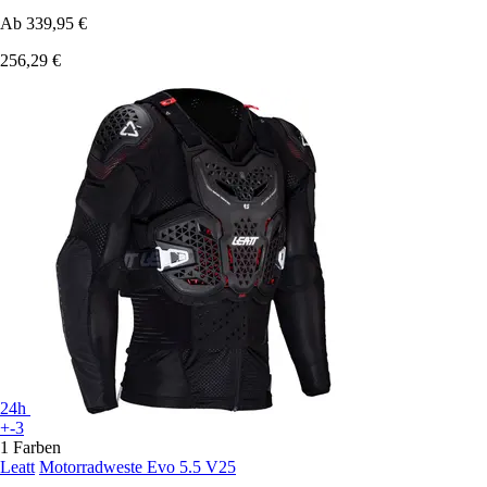
Ab
339,95 €
256,29 €
24h
+-3
1 Farben
Leatt
Motorradweste Evo 5.5 V25