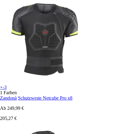
+-3
1 Farben
Zandonà
Schutzweste Netcube Pro x8
Ab
249,99 €
205,27 €