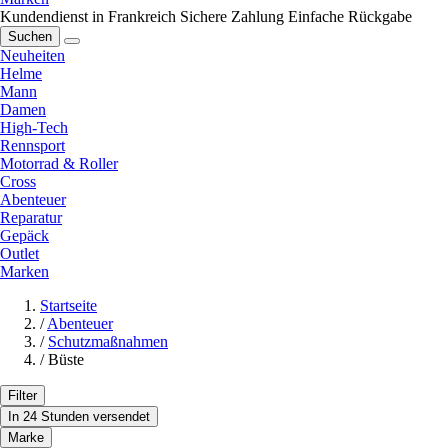
Kundendienst in Frankreich
Sichere Zahlung
Einfache Rückgabe
Suchen
Neuheiten
Helme
Mann
Damen
High-Tech
Rennsport
Motorrad & Roller
Cross
Abenteuer
Reparatur
Gepäck
Outlet
Marken
Startseite
/
Abenteuer
/
Schutzmaßnahmen
/
Büste
Filter
In 24 Stunden versendet
Marke