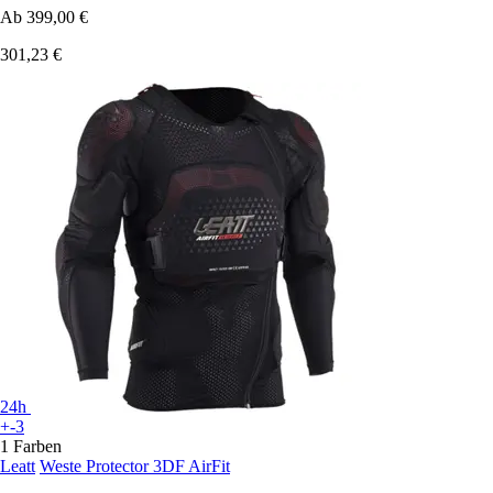
Ab
399,00 €
301,23 €
24h
+-3
1 Farben
Leatt
Weste Protector 3DF AirFit