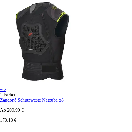
+-3
1 Farben
Zandonà
Schutzweste Netcube x8
Ab
209,99 €
173,13 €