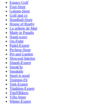
Espace Golf
Foot-Store
Galopp-Store
Golf and co
Handball-Store
House of Rugby
La sellerie de Maé
Made in Paradis
Nauti-wave
On-Fight
Padel-Expert
Pecheur-Store
Pet and Garden
Slowood Interior
Smash-Expert
Sneak'In
Sneakids
Sport is good
Training-Fit
Trek-Expert
Triathlon-Expert
TripNBikers
Vélo-Store
Winter-Expert