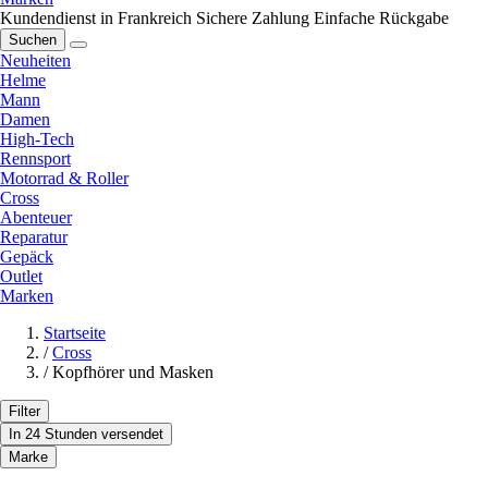
Kundendienst in Frankreich
Sichere Zahlung
Einfache Rückgabe
Suchen
Neuheiten
Helme
Mann
Damen
High-Tech
Rennsport
Motorrad & Roller
Cross
Abenteuer
Reparatur
Gepäck
Outlet
Marken
Startseite
/
Cross
/
Kopfhörer und Masken
Filter
In 24 Stunden versendet
Marke