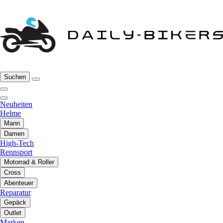
Suchen
Neuheiten
Helme
Mann
Damen
High-Tech
Rennsport
Motorrad & Roller
Cross
Abenteuer
Reparatur
Gepäck
Outlet
Marken