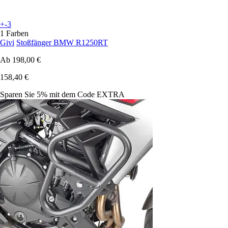
+-3
1 Farben
Givi
Stoßfänger BMW R1250RT
Ab
198,00 €
158,40 €
Sparen Sie 5%
mit dem Code
EXTRA