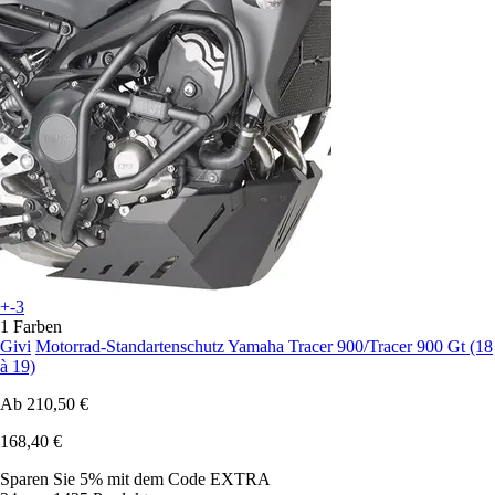
+-3
1 Farben
Givi
Motorrad-Standartenschutz Yamaha Tracer 900/Tracer 900 Gt (18
à 19)
Ab
210,50 €
168,40 €
Sparen Sie 5%
mit dem Code
EXTRA