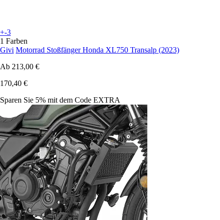
+-3
1 Farben
Givi
Motorrad Stoßfänger Honda XL750 Transalp (2023)
Ab
213,00 €
170,40 €
Sparen Sie 5%
mit dem Code
EXTRA