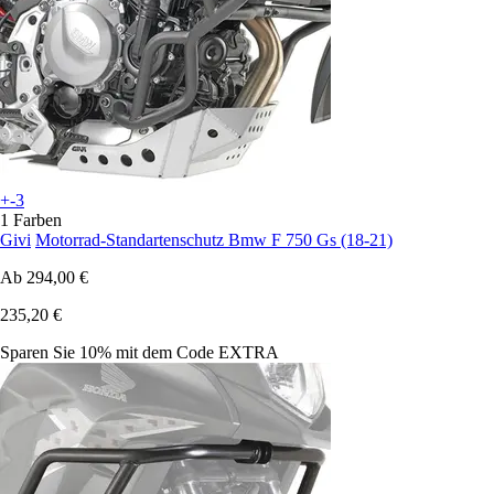
+-3
1 Farben
Givi
Motorrad-Standartenschutz Bmw F 750 Gs (18-21)
Ab
294,00 €
235,20 €
Sparen Sie 10%
mit dem Code
EXTRA