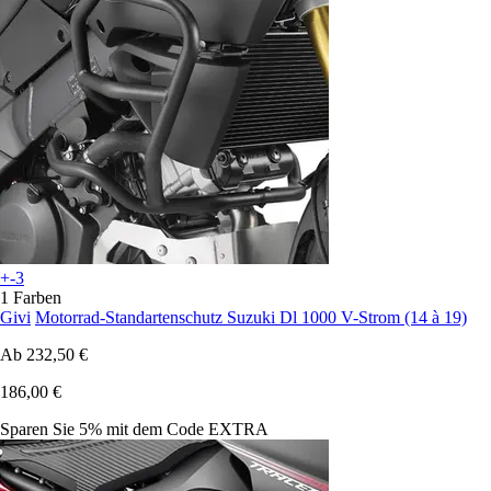
+-3
1 Farben
Givi
Motorrad-Standartenschutz Suzuki Dl 1000 V-Strom (14 à 19)
Ab
232,50 €
186,00 €
Sparen Sie 5%
mit dem Code
EXTRA