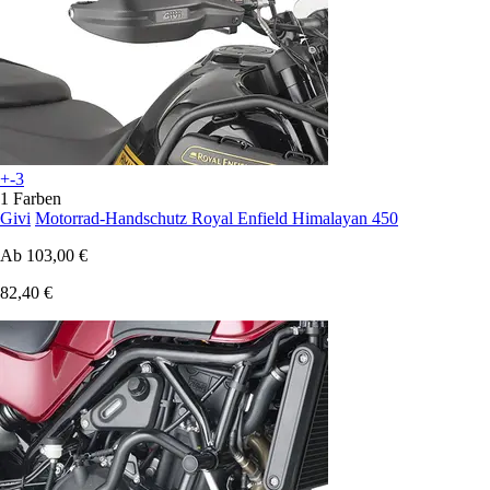
+-3
1 Farben
Givi
Motorrad-Handschutz Royal Enfield Himalayan 450
Ab
103,00 €
82,40 €