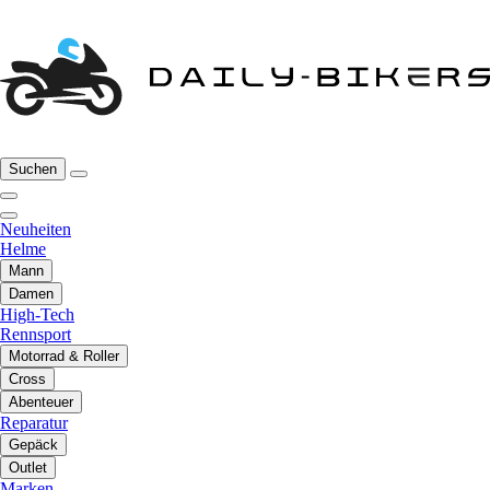
Suchen
Neuheiten
Helme
Mann
Damen
High-Tech
Rennsport
Motorrad & Roller
Cross
Abenteuer
Reparatur
Gepäck
Outlet
Marken