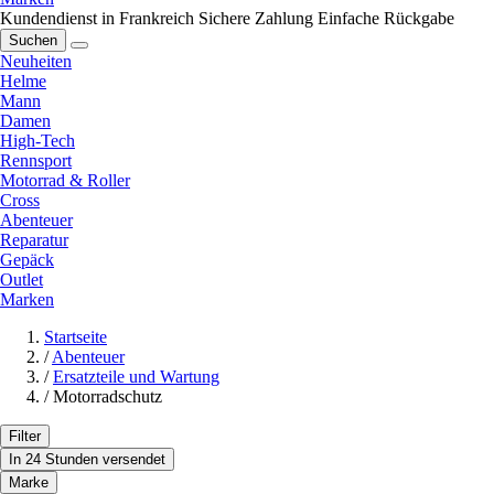
Kundendienst in Frankreich
Sichere Zahlung
Einfache Rückgabe
Suchen
Neuheiten
Helme
Mann
Damen
High-Tech
Rennsport
Motorrad & Roller
Cross
Abenteuer
Reparatur
Gepäck
Outlet
Marken
Startseite
/
Abenteuer
/
Ersatzteile und Wartung
/
Motorradschutz
Filter
In 24 Stunden versendet
Marke